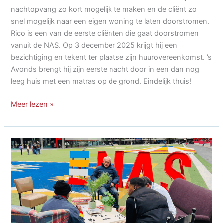
nachtopvang zo kort mogelijk te maken en de cliënt zo
snel mogelijk naar een eigen woning te laten doorstromen.
Rico is een van de eerste cliënten die gaat doorstromen
vanuit de NAS. Op 3 december 2025 krijgt hij een
bezichtiging en tekent ter plaatse zijn huurovereenkomst. ’s
Avonds brengt hij zijn eerste nacht door in een dan nog
leeg huis met een matras op de grond. Eindelijk thuis!
Van
Meer lezen »
foute
vrienden
naar
eigen
woning
met
Wonen
Eerst
010