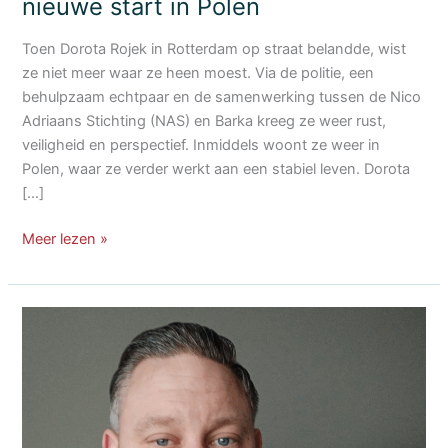
nieuwe start in Polen
Toen Dorota Rojek in Rotterdam op straat belandde, wist
ze niet meer waar ze heen moest. Via de politie, een
behulpzaam echtpaar en de samenwerking tussen de Nico
Adriaans Stichting (NAS) en Barka kreeg ze weer rust,
veiligheid en perspectief. Inmiddels woont ze weer in
Polen, waar ze verder werkt aan een stabiel leven. Dorota
[…]
Van
Meer lezen »
een
tent
in
het
bos
naar
een
nieuwe