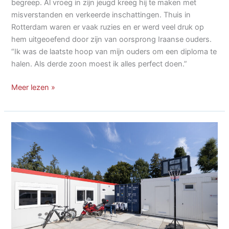
begreep. Al vroeg in zijn jeugd kreeg hij te maken met
misverstanden en verkeerde inschattingen. Thuis in
Rotterdam waren er vaak ruzies en er werd veel druk op
hem uitgeoefend door zijn van oorsprong Iraanse ouders.
“Ik was de laatste hoop van mijn ouders om een diploma te
halen. Als derde zoon moest ik alles perfect doen.”
Kamjar
Meer lezen »
groeide
op
onder
grote
druk
van
zijn
ouders,
vooral
als
derde