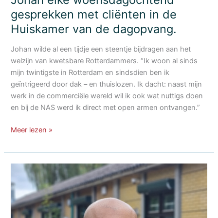
gesprekken met cliënten in de
Huiskamer van de dagopvang.
Johan wilde al een tijdje een steentje bijdragen aan het
welzijn van kwetsbare Rotterdammers. “Ik woon al sinds
mijn twintigste in Rotterdam en sindsdien ben ik
geïntrigeerd door dak – en thuislozen. Ik dacht: naast mijn
werk in de commerciële wereld wil ik ook wat nuttigs doen
en bij de NAS werd ik direct met open armen ontvangen.”
Als
Meer lezen »
vrijwilliger
bij
de
NAS
voert
Johan
elke