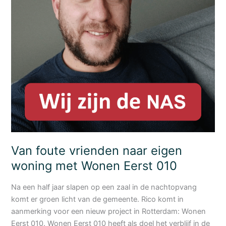
start
in
Polen
Van foute vrienden naar eigen
woning met Wonen Eerst 010
Na een half jaar slapen op een zaal in de nachtopvang
komt er groen licht van de gemeente. Rico komt in
aanmerking voor een nieuw project in Rotterdam: Wonen
Eerst 010. Wonen Eerst 010 heeft als doel het verblijf in de