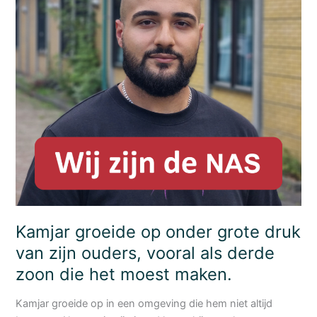
woensdagochtend
gesprekken
met
cliënten
in
de
Huiskamer
van
de
dagopvang.
Kamjar groeide op onder grote druk
van zijn ouders, vooral als derde
zoon die het moest maken.
Kamjar groeide op in een omgeving die hem niet altijd