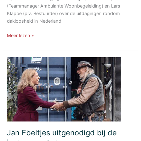
(Teammanager Ambulante Woonbegeleiding) en Lars
Klappe (plv. Bestuurder) over de uitdagingen rondom
dakloosheid in Nederland.
PvdA
Meer lezen »
brengt
bezoek
aan
de
NAS
Jan Ebeltjes uitgenodigd bij de