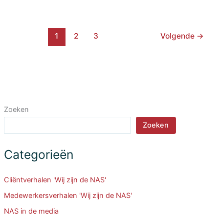
stadsbestuur
bezoekt
EU-
1
2
3
Volgende
→
migrantenopvang
Zoeken
Zoeken
Categorieën
Cliëntverhalen 'Wij zijn de NAS'
Medewerkersverhalen 'Wij zijn de NAS'
NAS in de media