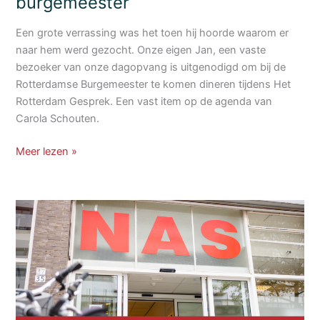
burgemeester
Een grote verrassing was het toen hij hoorde waarom er
naar hem werd gezocht. Onze eigen Jan, een vaste
bezoeker van onze dagopvang is uitgenodigd om bij de
Rotterdamse Burgemeester te komen dineren tijdens Het
Rotterdam Gesprek. Een vast item op de agenda van
Carola Schouten.
Jan
Meer lezen »
Ebeltjes
uitgenodigd
bij
de
burgemeester