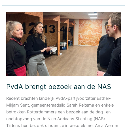
kunnen
al
25
jaar
terecht
bij
de
NAS
PvdA brengt bezoek aan de NAS
Recent brachten landelijk PvdA-partijvoorzitter Esther-
Mirjam Sent, gemeenteraadslid Sarah Reitema en enkele
betrokken Rotterdammers een bezoek aan de dag- en
nachtopvang van de Nico Adriaans Stichting (NAS).
Tijdens hun bezoek gingen ze in gesprek met Anja Werner