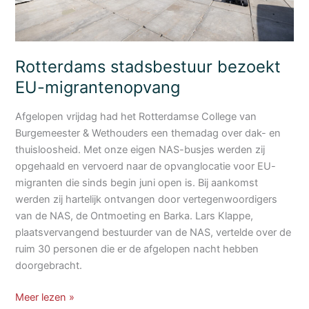
zoon
die
het
moest
Rotterdams stadsbestuur bezoekt
maken.
EU-migrantenopvang
Afgelopen vrijdag had het Rotterdamse College van
Burgemeester & Wethouders een themadag over dak- en
thuisloosheid. Met onze eigen NAS-busjes werden zij
opgehaald en vervoerd naar de opvanglocatie voor EU-
migranten die sinds begin juni open is. Bij aankomst
werden zij hartelijk ontvangen door vertegenwoordigers
van de NAS, de Ontmoeting en Barka. Lars Klappe,
plaatsvervangend bestuurder van de NAS, vertelde over de
ruim 30 personen die er de afgelopen nacht hebben
doorgebracht.
Rotterdams
Meer lezen »