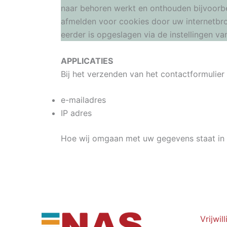
naar behoren werkt en onthouden bijvoorbe
afmelden voor cookies door uw internetbrow
eerder is opgeslagen via de instellingen v
APPLICATIES
Bij het verzenden van het contactformulie
e-mailadres
IP adres
Hoe wij omgaan met uw gegevens staat in
Vrijwil