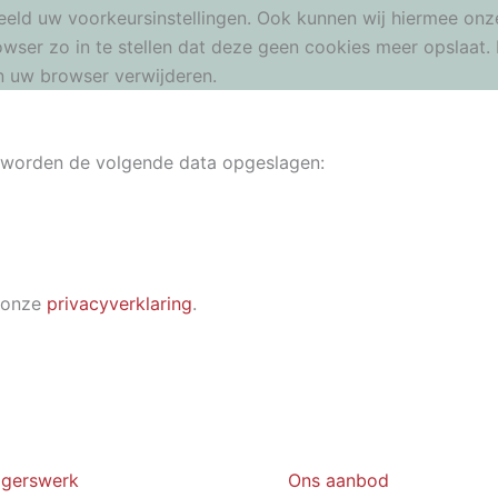
eld uw voorkeursinstellingen. Ook kunnen wij hiermee onze
ser zo in te stellen dat deze geen cookies meer opslaat. D
an uw browser verwijderen.
r worden de volgende data opgeslagen:
 onze
privacyverklaring
.
ligerswerk
Ons aanbod