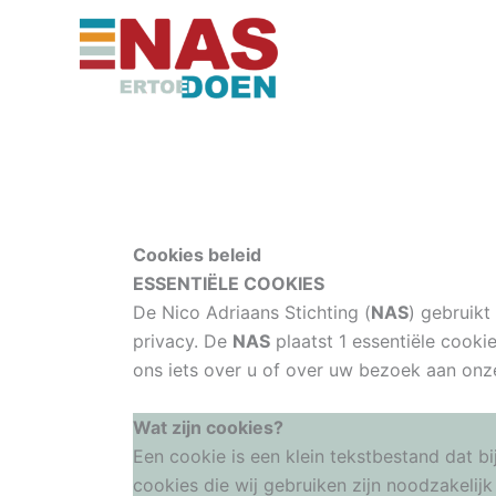
Ga
naar
de
inhoud
Cookies beleid
ESSENTIËLE COOKIES
De Nico Adriaans Stichting (
NAS
) gebruikt
privacy. De
NAS
plaatst 1 essentiële cooki
ons iets over u of over uw bezoek aan onz
Wat zijn cookies?
Een cookie is een klein tekstbestand dat 
cookies die wij gebruiken zijn noodzakeli