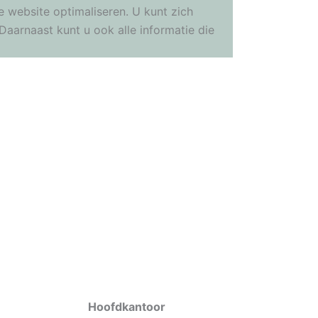
 website optimaliseren. U kunt zich
aarnaast kunt u ook alle informatie die
Hoofdkantoor