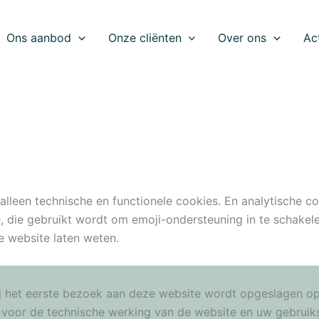
Ons aanbod
Onze cliënten
Over ons
Ac
 alleen technische en functionele cookies. En analytische 
e, die gebruikt wordt om emoji-ondersteuning in te schakel
e website laten weten.
bij het eerste bezoek aan deze website wordt opgeslagen o
jk voor de technische werking van de website en uw gebrui