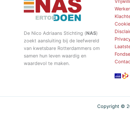
Vrijwil
Werken
Klacht
Cookie
Discla
De Nico Adriaans Stichting (
NAS
)
Privac
zoekt aansluiting bij de leefwereld
Laatst
van kwetsbare Rotterdammers om
Fondse
samen hun leven waardig en
Contac
waardevol te maken.
Copyright © 2