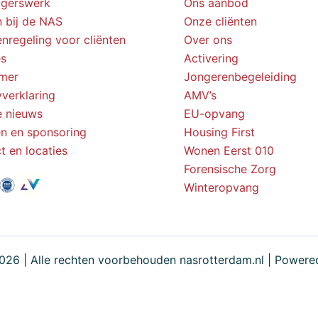
ligerswerk
Ons aanbod
 bij de NAS
Onze cliënten
enregeling voor cliënten
Over ons
s
Activering
imer
Jongerenbegeleiding
yverklaring
AMV’s
e nieuws
EU-opvang
n en sponsoring
Housing First
t en locaties
Wonen Eerst 010
Forensische Zorg
Winteropvang
026 | Alle rechten voorbehouden nasrotterdam.nl | Power