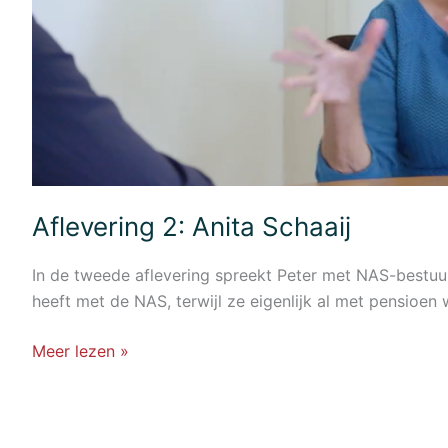
Aflevering 2: Anita Schaaij
In de tweede aflevering spreekt Peter met NAS-bestuurd
heeft met de NAS, terwijl ze eigenlijk al met pensioen 
Aflevering
Meer lezen »
2:
Anita
Schaaij