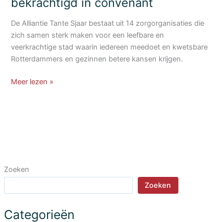
bekrachtigd in convenant
De Alliantie Tante Sjaar bestaat uit 14 zorgorganisaties die
zich samen sterk maken voor een leefbare en
veerkrachtige stad waarin iedereen meedoet en kwetsbare
Rotterdammers en gezinnen betere kansen krijgen.
Ambities
Meer lezen »
Alliantie
Tante
Sjaar
bekrachtigd
in
convenant
Zoeken
Zoeken
Categorieën