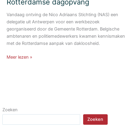
Rotterdamse dagopvang
Vandaag ontving de Nico Adriaans Stichting (NAS) een
delegatie uit Antwerpen voor een werkbezoek
georganiseerd door de Gemeente Rotterdam. Belgische
ambtenaren en politiemedewerkers kwamen kennismaken
met de Rotterdamse aanpak van dakloosheid.
Antwerpen
Meer lezen »
op
werkbezoek
bij
Rotterdamse
dagopvang
Zoeken
Zoeken