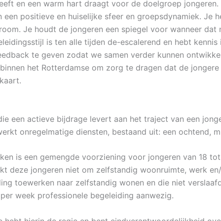
heeft en een warm hart draagt voor de doelgroep jongeren. J
an een positieve en huiselijke sfeer en groepsdynamiek. Je 
troom. Je houdt de jongeren een spiegel voor wanneer dat no
leidingsstijl is ten alle tijden de-escalerend en hebt kenni
feedback te geven zodat we samen verder kunnen ontwikkelen
n binnen het Rotterdamse om zorg te dragen dat de jonger
kaart.
ie een actieve bijdrage levert aan het traject van een jo
werkt onregelmatige diensten, bestaand uit: een ochtend, 
en is een gemengde voorziening voor jongeren van 18 tot 
ukt deze jongeren niet om zelfstandig woonruimte, werk en/
g toewerken naar zelfstandig wonen en die niet verslaafd z
per week professionele begeleiding aanwezig.
hebt hierin de regie en bent eindverantwoordelijkheid over 