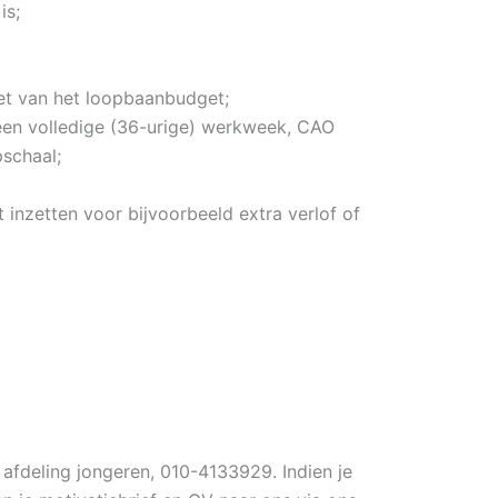
is;
zet van het loopbaanbudget;
j een volledige (36-urige) werkweek, CAO
pschaal;
 inzetten voor bijvoorbeeld extra verlof of
afdeling jongeren, 010-4133929. Indien je