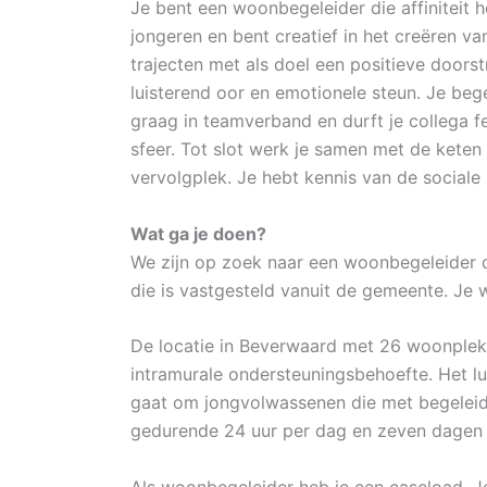
Je bent een woonbegeleider die affiniteit 
jongeren en bent creatief in het creëren v
trajecten met als doel een positieve doors
luisterend oor en emotionele steun. Je bege
graag in teamverband en durft je collega 
sfeer. Tot slot werk je samen met de kete
vervolgplek. Je hebt kennis van de sociale 
Wat ga je doen?
We zijn op zoek naar een woonbegeleider d
die is vastgesteld vanuit de gemeente. Je 
De locatie in Beverwaard met 26 woonplekk
intramurale ondersteuningsbehoefte. Het l
gaat om jongvolwassenen die met begeleidin
gedurende 24 uur per dag en zeven dagen 
Als woonbegeleider heb je een caseload. Je 