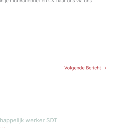
n je motivatiebrief en CV naar ons via ons
Volgende Bericht
→
appelijk werker SDT