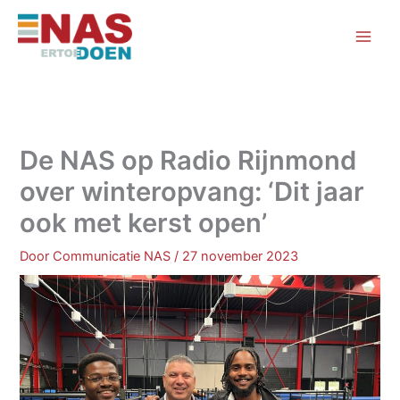
Ga
naar
de
inhoud
De NAS op Radio Rijnmond
over winteropvang: ‘Dit jaar
ook met kerst open’
Door
Communicatie NAS
/
27 november 2023