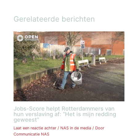
Gerelateerde berichten
Jobs-Score helpt Rotterdammers van
hun verslaving af: “Het is mijn redding
geweest”
Laat een reactie achter
/
NAS in de media
/ Door
Communicatie NAS