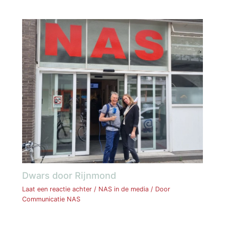
Dwars door Rijnmond
Laat een reactie achter
/
NAS in de media
/ Door
Communicatie NAS